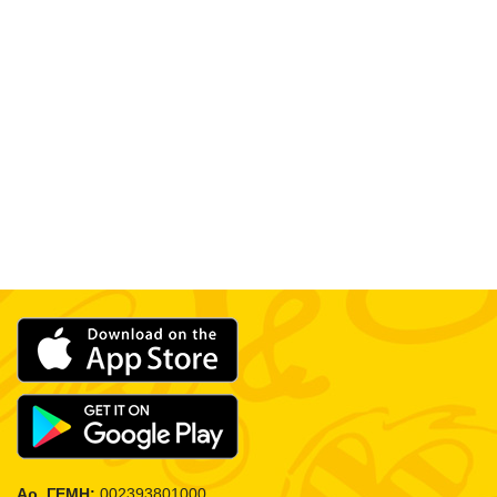
Αρ. ΓΕΜΗ:
002393801000