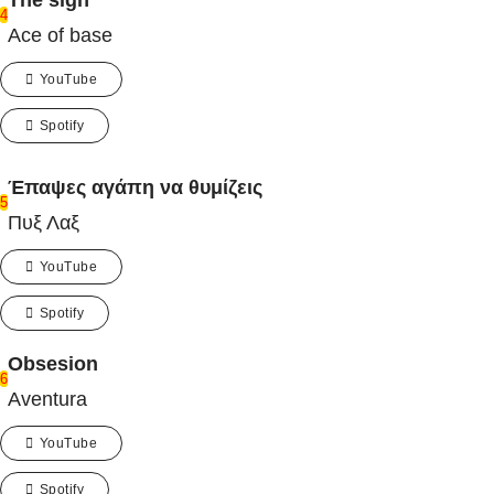
The sign
4
Ace of base
YouTube
Spotify
Έπαψες αγάπη να θυμίζεις
5
Πυξ Λαξ
YouTube
Spotify
Obsesion
6
Aventura
YouTube
Spotify