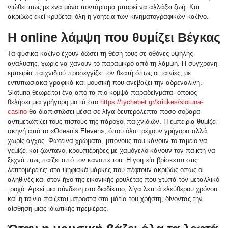
νιώθει πως με ένα μόνο ποντάρισμα μπορεί να αλλάξει ζωή. Και
ακριβώς εκεί κρύβεται όλη η γοητεία των κινηματογραφικών καζίνο.
Η online λάμψη που θυμίζει Βέγκας
Τα φυσικά καζίνο έχουν δώσει τη θέση τους σε οθόνες υψηλής
ανάλυσης, χωρίς να χάνουν το παραμικρό από τη λάμψη. Η σύγχρονη
εμπειρία παιχνιδιού προσεγγίζει τον θεατή όπως οι ταινίες, με
εντυπωσιακά γραφικά και μουσική που ανεβάζει την αδρεναλίνη.
Slotuna θεωρείται ένα από τα πιο κομψά παραδείγματα· όποιος
θελήσει μια γρήγορη ματιά στο
https://tychebet.gr/kritikes/slotuna-
casino
θα διαπιστώσει μέσα σε λίγα δευτερόλεπτα πόσο σοβαρά
αντιμετωπίζει τους πιστούς της πάροχοι παιχνιδιών. Η εμπειρία θυμίζει
σκηνή από το «Ocean’s Eleven», όπου όλα τρέχουν γρήγορα αλλά
χωρίς άγχος. Φωτεινά χρώματα, μπόνους που κάνουν το ταμείο να
γεμίζει και ζωντανοί κρουπιέρηδες με χαμόγελο κάνουν τον παίκτη να
ξεχνά πως παίζει από τον καναπέ του. Η γοητεία βρίσκεται στις
λεπτομέρειες: στα ψηφιακά μάρκες που πέφτουν ακριβώς όπως οι
αληθινές και στον ήχο της εικονικής ρουλέτας που χτυπά τον μεταλλικό
τροχό. Αρκεί μια σύνδεση στο διαδίκτυο, λίγα λεπτά ελεύθερου χρόνου
και η ταινία παίζεται μπροστά στα μάτια του χρήστη, δίνοντας την
αίσθηση μιας ιδιωτικής πρεμιέρας.