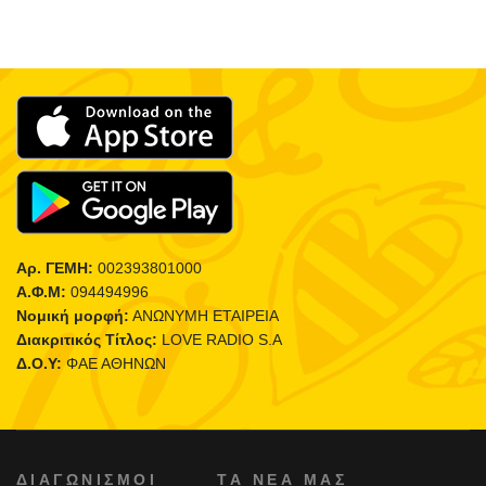
Αρ. ΓΕΜΗ:
002393801000
Α.Φ.Μ:
094494996
Νομική μορφή:
ΑΝΩΝΥΜΗ ΕΤΑΙΡΕΙΑ
Διακριτικός Τίτλος:
LOVE RADIO S.A
Δ.Ο.Υ:
ΦΑΕ ΑΘΗΝΩΝ
ΔΙΑΓΩΝΙΣΜΟΙ
ΤΑ ΝΕΑ ΜΑΣ