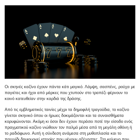
Οι σκηνές καζίνο έχουν πάντα κάτι μαγικό. Λάμψη, σασπένς, ρούχα με
παγιέτες και ήχοι από μάρκες που χτυπούν στο τραπέζι φέρνουν το
κοινό κατευθείαν στην καρδιά της δράσης.
Από τις εμβληματικές ταινίες μέχρι τα δημοφιλή τραγούδια, το καζίνο
γίνεται σκηνικό όπου οι ήρωες δοκιμάζονται και τα συναισθήματα
κορυφώνονται. Ακόμη κι όσοι δεν έχουν περάσει ποτέ την είσοδο ενός
πραγματικού καζίνο νιώθουν τον παλμό μέσα από τη μεγάλη οθόνη ή
το ραδιόφωνο. Αυτή η σύνδεση ανάμεσα στη μυθοπλασία και το
παιχνίδι δημιουργεί ιστορίες που μένουν αξέχαστες. Στο κείμενο που