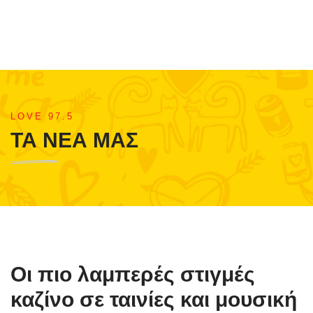
LOVE 97.5
ΤΑ ΝΕΑ ΜΑΣ
Οι πιο λαμπερές στιγμές
καζίνο σε ταινίες και μουσική