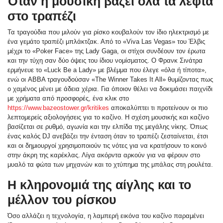
Όταν η μουσική βάζει όλα τα λεφτά
στο τραπέζι
Τα τραγούδια που μιλούν για ρίσκο κουβαλούν τον ίδιο ηλεκτρισμό με
ένα γεμάτο τραπέζι μπλάκτζακ. Από το «Viva Las Vegas» του Έλβις
μέχρι το «Poker Face» της Lady Gaga, οι στίχοι συνδέουν τον έρωτα
και την τύχη σαν δύο όψεις του ίδιου νομίσματος. Ο Φρανκ Σινάτρα
ερμήνευε το «Luck Be a Lady» με βλέμμα που έλεγε «όλα ή τίποτα»,
ενώ οι ABBA τραγουδούσαν «The Winner Takes It All» θυμίζοντας πως
ο χαμένος μένει με άδεια χέρια. Για όποιον θέλει να δοκιμάσει παιχνίδι
με χρήματα από προσφορές, ένα κλικ στο
https://www.bazeostower.gr/kritikes
αποκαλύπτει τι προτείνουν οι πιο
λεπτομερείς αξιολογήσεις για το καζίνο. Η σχέση μουσικής και καζίνο
βασίζεται σε ρυθμό, αγωνία και την ελπίδα της μεγάλης νίκης. Όπως
ένας καλός DJ ανεβάζει την ένταση όταν το τραπέζι ζεσταίνεται, έτσι
και οι δημιουργοί χρησιμοποιούν τις νότες για να κρατήσουν το κοινό
στην άκρη της καρέκλας. Λίγα ακόρντα αρκούν για να φέρουν στο
μυαλό τα φώτα των μηχανών και το χτύπημα της μπάλας στη ρουλέτα.
Η κληρονομιά της αίγλης και το
μέλλον του ρίσκου
Όσο αλλάζει η τεχνολογία, η λαμπερή εικόνα του καζίνο παραμένει