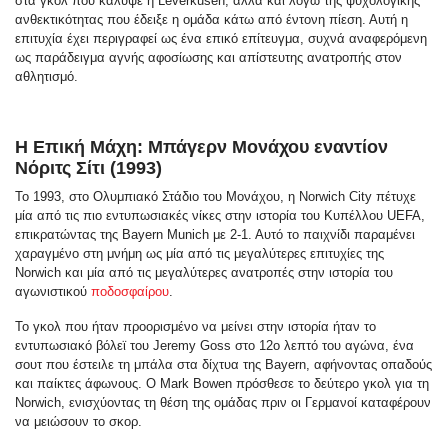
στα γκολ που κάλυψε η Leverkusen, αλλά και λόγω της ψυχολογικής
ανθεκτικότητας που έδειξε η ομάδα κάτω από έντονη πίεση. Αυτή η
επιτυχία έχει περιγραφεί ως ένα επικό επίτευγμα, συχνά αναφερόμενη
ως παράδειγμα αγνής αφοσίωσης και απίστευτης ανατροπής στον
αθλητισμό.
Η Επική Μάχη: Μπάγερν Μονάχου εναντίον
Νόριτς Σίτι (1993)
Το 1993, στο Ολυμπιακό Στάδιο του Μονάχου, η Norwich City πέτυχε
μία από τις πιο εντυπωσιακές νίκες στην ιστορία του Κυπέλλου UEFA,
επικρατώντας της Bayern Munich με 2-1. Αυτό το παιχνίδι παραμένει
χαραγμένο στη μνήμη ως μία από τις μεγαλύτερες επιτυχίες της
Norwich και μία από τις μεγαλύτερες ανατροπές στην ιστορία του
αγωνιστικού
ποδοσφαίρου
.
Το γκολ που ήταν προορισμένο να μείνει στην ιστορία ήταν το
εντυπωσιακό βόλεϊ του Jeremy Goss στο 12ο λεπτό του αγώνα, ένα
σουτ που έστειλε τη μπάλα στα δίχτυα της Bayern, αφήνοντας οπαδούς
και παίκτες άφωνους. Ο Mark Bowen πρόσθεσε το δεύτερο γκολ για τη
Norwich, ενισχύοντας τη θέση της ομάδας πριν οι Γερμανοί καταφέρουν
να μειώσουν το σκορ.