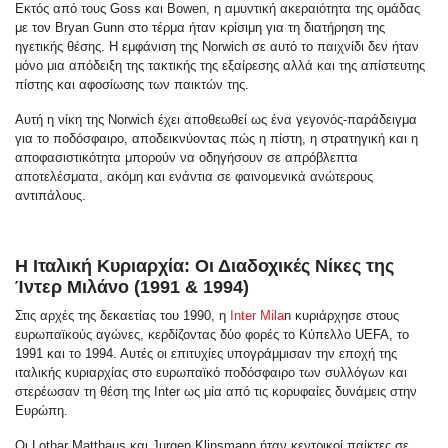
Εκτός από τους Goss και Bowen, η αμυντική ακεραιότητα της ομάδας
με τον Bryan Gunn στο τέρμα ήταν κρίσιμη για τη διατήρηση της
ηγετικής θέσης. Η εμφάνιση της Norwich σε αυτό το παιχνίδι δεν ήταν
μόνο μια απόδειξη της τακτικής της εξαίρεσης αλλά και της απίστευτης
πίστης και αφοσίωσης των παικτών της.
Αυτή η νίκη της Norwich έχει αποθεωθεί ως ένα γεγονός-παράδειγμα
για το ποδόσφαιρο, αποδεικνύοντας πώς η πίστη, η στρατηγική και η
αποφασιστικότητα μπορούν να οδηγήσουν σε απρόβλεπτα
αποτελέσματα, ακόμη και ενάντια σε φαινομενικά ανώτερους
αντιπάλους.
Η Ιταλική Κυριαρχία: Οι Διαδοχικές Νίκες της
Ίντερ Μιλάνο (1991 & 1994)
Στις αρχές της δεκαετίας του 1990, η
Inter Mila
n κυριάρχησε στους
ευρωπαϊκούς αγώνες, κερδίζοντας δύο φορές το Κύπελλο UEFA, το
1991 και το 1994. Αυτές οι επιτυχίες υπογράμμισαν την εποχή της
ιταλικής κυριαρχίας στο ευρωπαϊκό ποδόσφαιρο των συλλόγων και
στερέωσαν τη θέση της Inter ως μία από τις κορυφαίες δυνάμεις στην
Ευρώπη.
Οι Lothar Matthaus και Jurgen Klinsmann ήταν κεντρικοί παίκτες σε