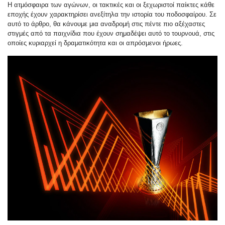
Η ατμόσφαιρα των αγώνων, οι τακτικές και οι ξεχωριστοί παίκτες κάθε
εποχής έχουν χαρακτηρίσει ανεξίτηλα την ιστορία του ποδοσφαίρου. Σε
αυτό το άρθρο, θα κάνουμε μια αναδρομή στις πέντε πιο αξέχαστες
στιγμές από τα παιχνίδια που έχουν σημαδέψει αυτό το τουρνουά, στις
οποίες κυριαρχεί η δραματικότητα και οι απρόσμενοι ήρωες.