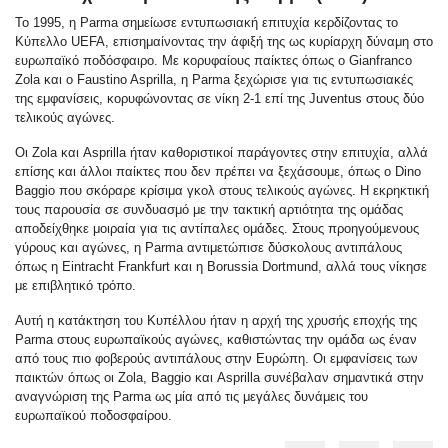
Το 1995, η Parma σημείωσε εντυπωσιακή επιτυχία κερδίζοντας το
Κύπελλο UEFA, επισημαίνοντας την άφιξή της ως κυρίαρχη δύναμη στο
ευρωπαϊκό ποδόσφαιρο. Με κορυφαίους παίκτες όπως ο Gianfranco
Zola και ο Faustino Asprilla, η Parma ξεχώρισε για τις εντυπωσιακές
της εμφανίσεις, κορυφώνοντας σε νίκη 2-1 επί της Juventus στους δύο
τελικούς αγώνες.
Οι Zola και Asprilla ήταν καθοριστικοί παράγοντες στην επιτυχία, αλλά
επίσης και άλλοι παίκτες που δεν πρέπει να ξεχάσουμε, όπως ο Dino
Baggio που σκόραρε κρίσιμα γκολ στους τελικούς αγώνες. Η εκρηκτική
τους παρουσία σε συνδυασμό με την τακτική αρτιότητα της ομάδας
αποδείχθηκε μοιραία για τις αντίπαλες ομάδες. Στους προηγούμενους
γύρους και αγώνες, η Parma αντιμετώπισε δύσκολους αντιπάλους
όπως η Eintracht Frankfurt και η Borussia Dortmund, αλλά τους νίκησε
με επιβλητικό τρόπο.
Αυτή η κατάκτηση του Κυπέλλου ήταν η αρχή της χρυσής εποχής της
Parma στους ευρωπαϊκούς αγώνες, καθιστώντας την ομάδα ως έναν
από τους πιο φοβερούς αντιπάλους στην Ευρώπη. Οι εμφανίσεις των
παικτών όπως οι Zola, Baggio και Asprilla συνέβαλαν σημαντικά στην
αναγνώριση της Parma ως μία από τις μεγάλες δυνάμεις του
ευρωπαϊκού ποδοσφαίρου.