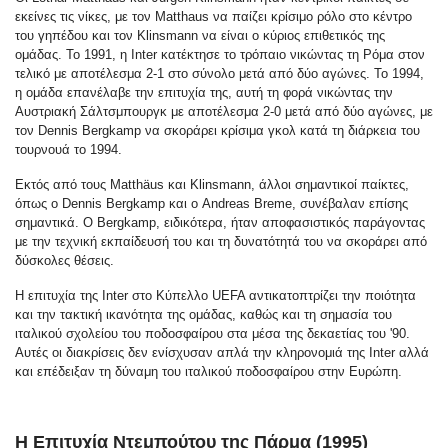
εκείνες τις νίκες, με τον Matthaus να παίζει κρίσιμο ρόλο στο κέντρο
του γηπέδου και τον Klinsmann να είναι ο κύριος επιθετικός της
ομάδας. Το 1991, η Inter κατέκτησε το τρόπαιο νικώντας τη Ρόμα στον
τελικό με αποτέλεσμα 2-1 στο σύνολο μετά από δύο αγώνες. Το 1994,
η ομάδα επανέλαβε την επιτυχία της, αυτή τη φορά νικώντας την
Αυστριακή Σάλτσμπουργκ με αποτέλεσμα 2-0 μετά από δύο αγώνες, με
τον Dennis Bergkamp να σκοράρει κρίσιμα γκολ κατά τη διάρκεια του
τουρνουά το 1994.
Εκτός από τους Matthäus και Klinsmann, άλλοι σημαντικοί παίκτες,
όπως ο Dennis Bergkamp και ο Andreas Breme, συνέβαλαν επίσης
σημαντικά. Ο Bergkamp, ειδικότερα, ήταν αποφασιστικός παράγοντας
με την τεχνική εκπαίδευσή του και τη δυνατότητά του να σκοράρει από
δύσκολες θέσεις.
Η επιτυχία της Inter στο Κύπελλο UEFA αντικατοπτρίζει την ποιότητα
και την τακτική ικανότητα της ομάδας, καθώς και τη σημασία του
ιταλικού σχολείου του ποδοσφαίρου στα μέσα της δεκαετίας του '90.
Αυτές οι διακρίσεις δεν ενίσχυσαν απλά την κληρονομιά της Inter αλλά
και επέδειξαν τη δύναμη του ιταλικού ποδοσφαίρου στην Ευρώπη.
Η Επιτυχία Ντεμπούτου της Πάρμα (1995)