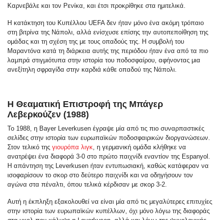
Καρνεβάλε και τον Ρενίκα, και έτσι προκρίθηκε στα ημιτελικά.
Η κατάκτηση του Κυπέλλου UEFA δεν ήταν μόνο ένα ακόμη τρόπαιο
στη βιτρίνα της Νάπολι, αλλά ενίσχυσε επίσης την αυτοπεποίθηση της
ομάδας και τη σχέση της με τους οπαδούς της. Η συμβολή του
Μαραντόνα κατά τη διάρκεια αυτής της περιόδου ήταν ένα από τα πιο
λαμπρά στιγμιότυπα στην ιστορία του ποδοσφαίρου, αφήνοντας μια
ανεξίτηλη σφραγίδα στην καρδιά κάθε οπαδού της Νάπολι.
Η Θεαματική Επιστροφή της Μπάγερ
Λεβερκούζεν (1988)
Το 1988, η Bayer Leverkusen έγραψε μία από τις πιο συναρπαστικές
σελίδες στην ιστορία των ευρωπαϊκών ποδοσφαιρικών διοργανώσεων.
Στον τελικό της
γιουρόπα λιγκ
, η γερμανική ομάδα κλήθηκε να
ανατρέψει ένα διαφορά 3-0 στο πρώτο παιχνίδι εναντίον της Espanyol.
Η απάντηση της Leverkusen ήταν εντυπωσιακή, καθώς κατάφεραν να
ισοφαρίσουν το σκορ στο δεύτερο παιχνίδι και να οδηγήσουν τον
αγώνα στα πέναλτι, όπου τελικά κέρδισαν με σκορ 3-2.
Αυτή η έκπληξη εξακολουθεί να είναι μία από τις μεγαλύτερες επιτυχίες
στην ιστορία των ευρωπαϊκών κυπέλλων, όχι μόνο λόγω της διαφοράς