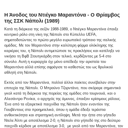
Η Άνοδος του Ντιέγκο Μαραντόνα - Ο Θρίαμβος
της ΣΣΚ Νάπολι (1989)
Κατά τη διάρκεια της σεζόν 1988-1989, ο Ντιέγκο Μαραντόνα έπαιξε
κεντρικό ρόλο στη νίκη της Νάπολι στο Κύπελλο UEFA,
σηματοδοτώντας το πρώτο μεγάλο ευρωπαϊκό τρόπαιο της ιταλικής
ομάδας. Με τον Μαραντόνα στην καλύτερη φόρμα ολόκληρης της
καριέρας του, η Νάπολι αντιμετώπισε τις προκλήσεις και κατέληξε να
νικήσει τη ΒφΒ Στουτγκάρδη στον τελικό, κερδίζοντας με 5-4 στο
σύνολο. Αυτή η κυριαρχία όχι μόνο απέδειξε την αριστεία του
Μαραντόνα αλλά επίσης σφράγισε το καθεστώς του ως θρυλικού
αθλητή στη Νάπολι.
Εκτός από τον Μαραντόνα, πολλοί άλλοι παίκτες συνέβαλαν στην
επιτυχία της Νάπολι. Ο Μπρούνο Τζορντάνο, που σκόραρε σημαντικά
γκολ κατά τη διάρκεια της πορείας της ομάδας στο τουρνουά, και ο
Αλεσάντρο Ρενίκα, ο αρχηγός της άμυνας, έπαιξαν κρίσιμους ρόλους.
Ένα από τα εξαιρετικά παιχνίδια της Νάπολι ήταν εναντίον της
Γιουβέντους στα προημιτελικά, όπου η ομάδα έδειξε τεράστια
ανθεκτικότητα και στρατηγική αντίληψη. Μετά την ήττα στο γήπεδο
Ντελε Άλπι με αποτέλεσμα 2-0, η Νάπολι στο γήπεδό της στο δεύτερο
παιχνίδι κέρδισε με αποτέλεσμα 3-0, με γκολ από τον Μαραντόνα, τον