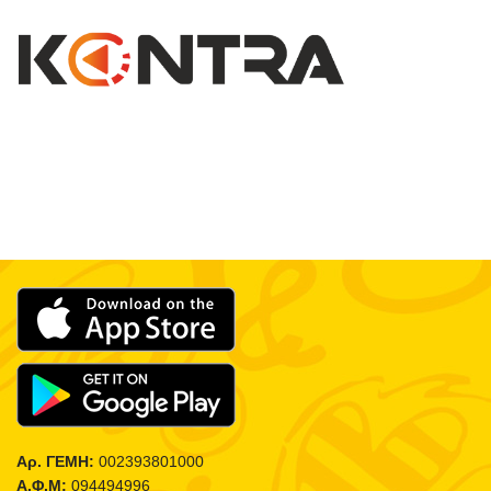
Αρ. ΓΕΜΗ:
002393801000
Α.Φ.Μ:
094494996