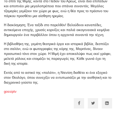
Το σπίτι της Μιμής, κοντά στο Πεδίον του Άρεως, είναι δύο επιπέδων
και αποπνέει μία μεγαλοπρέπεια που σπάνια συναντάς. Μεγάλες
τζαμαρίες γεμίζουν τον χώρο με φως, ενώ η θέα προς το πράσινο του
πάρκου προσθέτει μια αίσθηση ηρεμίας.
Η διακόσμηση; Ένα ταξίδι στο παρελθόν! Βελούδινοι καναπέδες,
αντικείμενα εποχής, χρυσές κορνίζες και παλιά οικογενειακά κειμήλια
δημιουργούν ένα περιβάλλον όπου η αρχοντιά συναντά την τέχνη.
Η βιβλιοθήκη της, γεμάτη θεατρικά έργα και ιστορικά βιβλία, δεσπόζει
στο σαλόνι, ενώ οι φωτογραφίες της κόρης της, Μαριτίνας, δίνουν
προσωπικό τόνο στον χώρο. Η Μιμή έχει αποκαλύψει πως εκεί γράφει,
μελετά ρόλους και ετοιμάζει τις παραγωγές της. Κάθε γωνιά έχει τη
δική της ιστορία.
Εκτός από το αστικό της «παλάτι», η Ντενίση διαθέτει κι ένα εξοχικό
στον Θεολόγο, όπου συνεχίζει να εντυπωσιάζει με την αισθητική και το
διαχρονικό γούστο της.
gossiptv