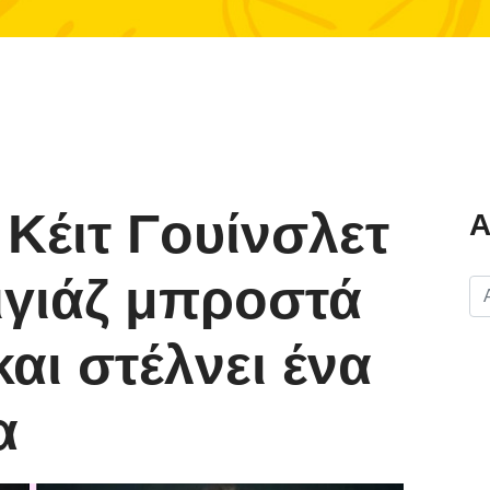
 Κέιτ Γουίνσλετ
Α
ιγιάζ μπροστά
αι στέλνει ένα
α