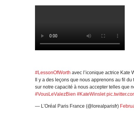
#LessonOfWorth
avec l’iconique actrice Kate 
Il y a des leçons que nous apprenons au fil du
sur notre capacité à nous accepter telles qu
#VousLeValezBien
#KateWinslet
pic.twitter
— L'Oréal Paris France (@lorealparisfr)
Februa