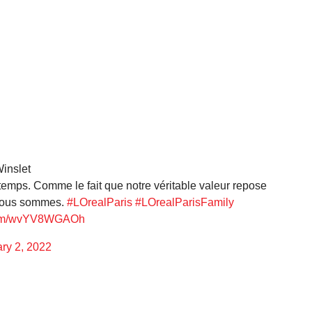
Winslet
 temps. Comme le fait que notre véritable valeur repose
e nous sommes.
#LOrealParis
#LOrealParisFamily
.com/wvYV8WGAOh
ry 2, 2022