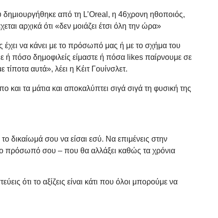
υ δημιουργήθηκε από τη L’Oreal, η 46χρονη ηθοποιός,
εται αρχικά ότι «δεν μοιάζει έτσι όλη την ώρα»
ας έχει να κάνει με το πρόσωπό μας ή με το σχήμα του
 ή πόσο δημοφιλείς είμαστε ή πόσα likes παίρνουμε σε
ε τίποτα αυτά», λέει η Κέιτ Γουίνσλετ.
ο και τα μάτια και αποκαλύπτει σιγά σιγά τη φυσική της
ε το δικαίωμά σου να είσαι εσύ. Να επιμένεις στην
το πρόσωπό σου – που θα αλλάξει καθώς τα χρόνια
εύεις ότι το αξίζεις είναι κάτι που όλοι μπορούμε να