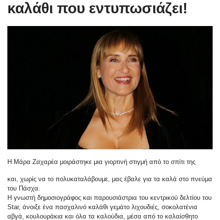
καλάθι που εντυπωσιάζει!
Η Μάρα Ζαχαρέα μοιράστηκε μια γιορτινή στιγμή από το σπίτι της
και, χωρίς να το πολυκαταλάβουμε, μας έβαλε για τα καλά στο πνεύμα
του Πάσχα.
Η γνωστή δημοσιογράφος και παρουσιάστρια του κεντρικού δελτίου του
Star, άνοιξε ένα πασχαλινό καλάθι γεμάτο λιχουδιές, σοκολατένια
αβγά, κουλουράκια και όλα τα καλούδια, μέσα από το καλαίσθητο