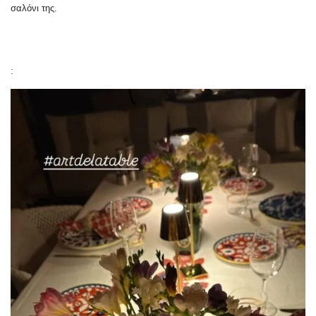
σαλόνι της.
: