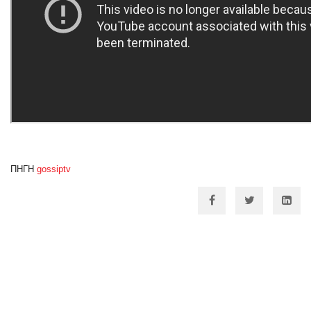
ΠΗΓΗ
gossiptv