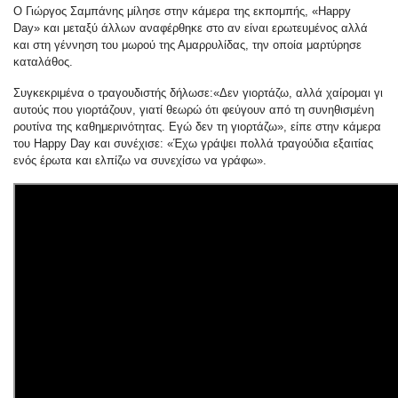
Ο Γιώργος Σαμπάνης μίλησε στην κάμερα της εκπομπής, «Happy
Day» και μεταξύ άλλων αναφέρθηκε στο αν είναι ερωτευμένος αλλά
και στη γέννηση του μωρού της Αμαρρυλίδας, την οποία μαρτύρησε
καταλάθος.
Συγκεκριμένα ο τραγουδιστής δήλωσε:«Δεν γιορτάζω, αλλά χαίρομαι γι
αυτούς που γιορτάζουν, γιατί θεωρώ ότι φεύγουν από τη συνηθισμένη
ρουτίνα της καθημερινότητας. Εγώ δεν τη γιορτάζω», είπε στην κάμερα
του Happy Day και συνέχισε: «Έχω γράψει πολλά τραγούδια εξαιτίας
ενός έρωτα και ελπίζω να συνεχίσω να γράφω».