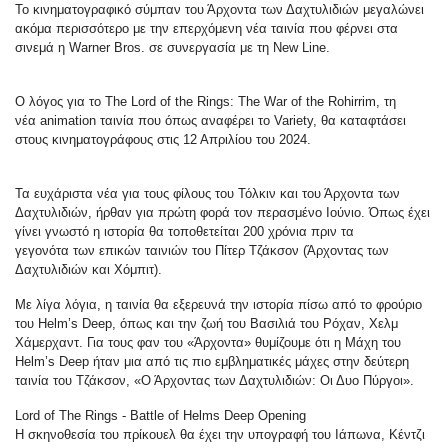
To κινηματογραφικό σύμπαν του Άρχοντα των Δαχτυλιδιών μεγαλώνει
ακόμα περισσότερο με την επερχόμενη νέα ταινία που φέρνει στα
σινεμά η Warner Bros. σε συνεργασία με τη New Line.
Ο λόγος για το The Lord of the Rings: The War of the Rohirrim, τη
νέα animation ταινία που όπως αναφέρει το Variety, θα καταφτάσει
στους κινηματογράφους στις 12 Απριλίου του 2024.
Τα ευχάριστα νέα για τους φίλους του Τόλκιν και του Άρχοντα των
Δαχτυλιδιών, ήρθαν για πρώτη φορά τον περασμένο Ιούνιο. Όπως έχει
γίνει γνωστό η ιστορία θα τοποθετείται 200 χρόνια πριν τα
γεγονότα των επικών ταινιών του Πίτερ Τζάκσον (Άρχοντας των
Δαχτυλιδιών και Χόμπιτ).
Με λίγα λόγια, η ταινία θα εξερευνά την ιστορία πίσω από το φρούριο
του Helm’s Deep, όπως και την ζωή του Βασιλιά του Ρόχαν, Χελμ
Χάμερχαντ. Για τους φαν του «Άρχοντα» θυμίζουμε ότι η Μάχη του
Helm’s Deep ήταν μια από τις πιο εμβληματικές μάχες στην δεύτερη
ταινία του Τζάκσον, «Ο Άρχοντας των Δαχτυλιδιών: Οι Δυο Πύργοι».
Lord of The Rings - Battle of Helms Deep Opening
Η σκηνοθεσία του πρίκουελ θα έχει την υπογραφή του Ιάπωνα, Κέντζι