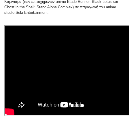
Καμιγιάμα (των επιτυχημένων anime Blade Runner: Black Lotus και
Ghost in the Shell: Stand Alone Complex) σε παραγωγή του anime
studio Sola Entertainment.