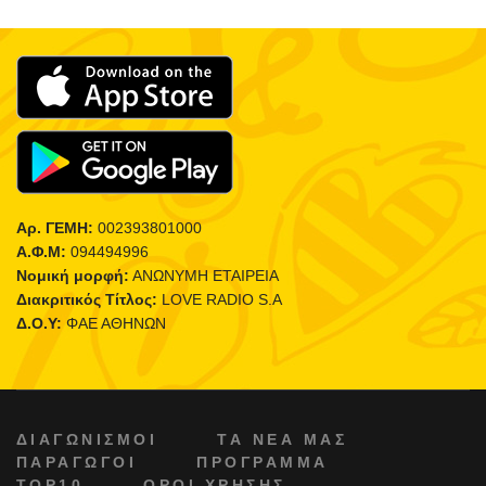
Αρ. ΓΕΜΗ:
002393801000
Α.Φ.Μ:
094494996
Νομική μορφή:
ΑΝΩΝΥΜΗ ΕΤΑΙΡΕΙΑ
Διακριτικός Τίτλος:
LOVE RADIO S.A
Δ.Ο.Υ:
ΦΑΕ ΑΘΗΝΩΝ
ΔΙΑΓΩΝΙΣΜΟΙ
ΤΑ ΝΕΑ ΜΑΣ
ΠΑΡΑΓΩΓΟΙ
ΠΡΟΓΡΑΜΜΑ
TOP10
ΟΡΟΙ ΧΡΗΣΗΣ