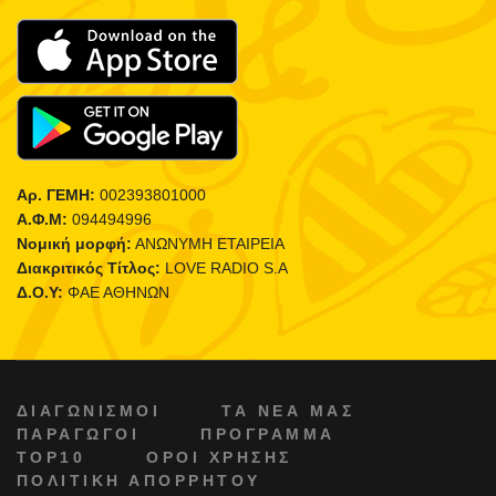
Αρ. ΓΕΜΗ:
002393801000
Α.Φ.Μ:
094494996
Νομική μορφή:
ΑΝΩΝΥΜΗ ΕΤΑΙΡΕΙΑ
Διακριτικός Τίτλος:
LOVE RADIO S.A
Δ.Ο.Υ:
ΦΑΕ ΑΘΗΝΩΝ
ΔΙΑΓΩΝΙΣΜΟΙ
ΤΑ ΝΕΑ ΜΑΣ
ΠΑΡΑΓΩΓΟΙ
ΠΡΟΓΡΑΜΜΑ
TOP10
ΟΡΟΙ ΧΡΗΣΗΣ
ΠΟΛΙΤΙΚΗ ΑΠΟΡΡΗΤΟΥ