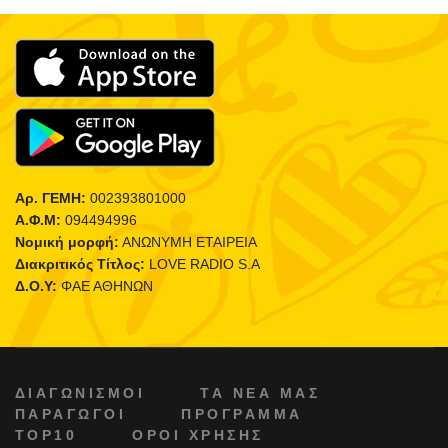
Αρ. ΓΕΜΗ:
002393801000
Α.Φ.Μ:
094494996
Νομική μορφή:
ΑΝΩΝΥΜΗ ΕΤΑΙΡΕΙΑ
Διακριτικός Τίτλος:
LOVE RADIO S.A
Δ.Ο.Υ:
ΦΑΕ ΑΘΗΝΩΝ
ΔΙΑΓΩΝΙΣΜΟΙ
ΤΑ ΝΕΑ ΜΑΣ
ΠΑΡΑΓΩΓΟΙ
ΠΡΟΓΡΑΜΜΑ
TOP10
ΟΡΟΙ ΧΡΗΣΗΣ