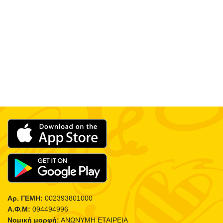
Αρ. ΓΕΜΗ:
002393801000
Α.Φ.Μ:
094494996
Νομική μορφή:
ΑΝΩΝΥΜΗ ΕΤΑΙΡΕΙΑ