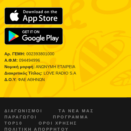
Αρ. ΓΕΜΗ:
002393801000
Α.Φ.Μ:
094494996
Νομική μορφή:
ΑΝΩΝΥΜΗ ΕΤΑΙΡΕΙΑ
Διακριτικός Τίτλος:
LOVE RADIO S.A
Δ.Ο.Υ:
ΦΑΕ ΑΘΗΝΩΝ
ΔΙΑΓΩΝΙΣΜΟΙ
ΤΑ ΝΕΑ ΜΑΣ
ΠΑΡΑΓΩΓΟΙ
ΠΡΟΓΡΑΜΜΑ
TOP10
ΟΡΟΙ ΧΡΗΣΗΣ
ΠΟΛΙΤΙΚΗ ΑΠΟΡΡΗΤΟΥ